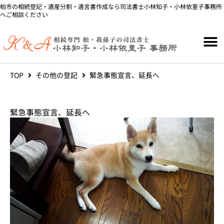
内
柏市の相続登記・遺産分割・遺言書作成なら司法書士小林知子・小林依里子事務所
へご相談ください
容
を
ス
キ
ッ
TOP
その他の登記
緊急事態宣言、延長へ
プ
緊急事態宣言、延長へ